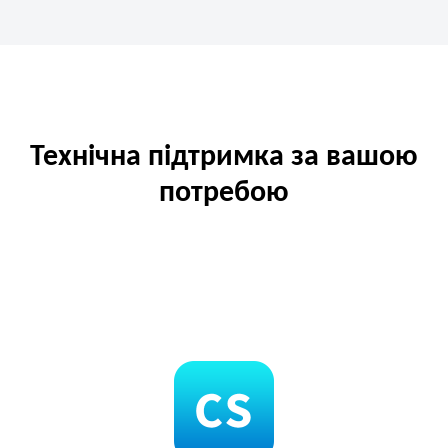
Технічна підтримка за вашою
потребою
OpenCart пропонує технічну підтримку у формі відповідей та
порад від професійної спільноти або індивідуальний
супровід.